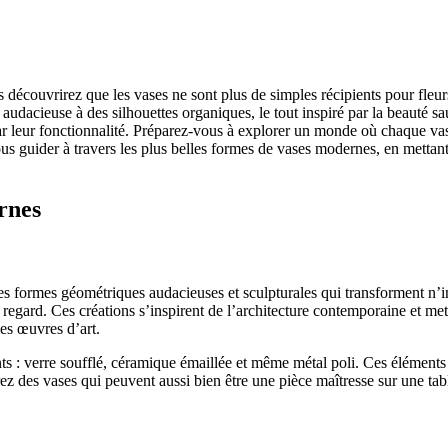
découvrirez que les vases ne sont plus de simples récipients pour fleurs
udacieuse à des silhouettes organiques, le tout inspiré par la beauté s
 par leur fonctionnalité. Préparez-vous à explorer un monde où chaque v
us guider à travers les plus belles formes de vases modernes, en mettant e
rnes
s formes géométriques audacieuses et sculpturales qui transforment n’i
regard. Ces créations s’inspirent de l’architecture contemporaine et me
les œuvres d’art.
ts : verre soufflé, céramique émaillée et même métal poli. Ces éléments c
ez des vases qui peuvent aussi bien être une pièce maîtresse sur une tab