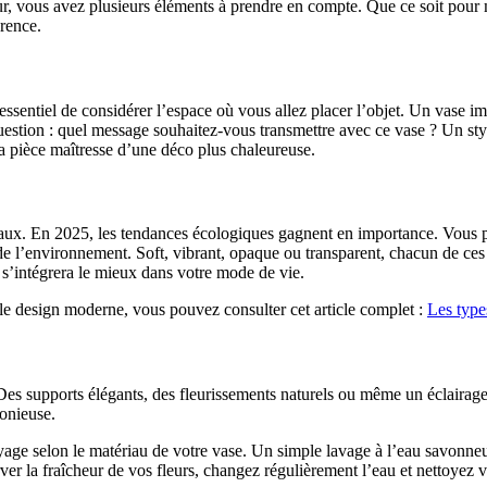
ieur, vous avez plusieurs éléments à prendre en compte. Que ce soit pou
érence.
st essentiel de considérer l’espace où vous allez placer l’objet. Un vas
uestion : quel message souhaitez-vous transmettre avec ce vase ? Un sty
la pièce maîtresse d’une déco plus chaleureuse.
ruciaux. En 2025, les tendances écologiques gagnent en importance. Vous
 de l’environnement. Soft, vibrant, opaque ou transparent, chacun de ce
i s’intégrera le mieux dans votre mode de vie.
s le design moderne, vous pouvez consulter cet article complet :
Les type
 Des supports élégants, des fleurissements naturels ou même un éclairag
onieuse.
toyage selon le matériau de votre vase. Un simple lavage à l’eau savonne
ver la fraîcheur de vos fleurs, changez régulièrement l’eau et nettoyez 