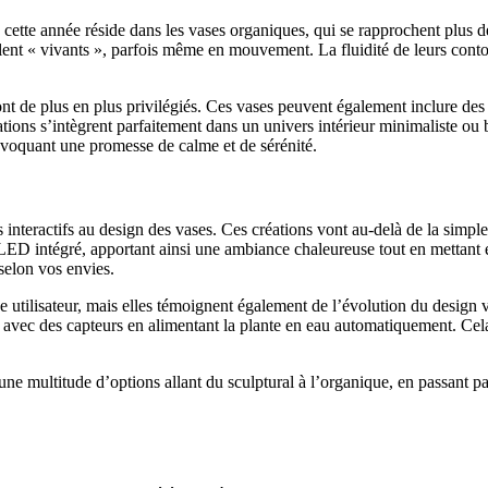
cette année réside dans les vases organiques, qui se rapprochent plus de
ent « vivants », parfois même en mouvement. La fluidité de leurs contou
 sont de plus en plus privilégiés. Ces vases peuvent également inclure d
créations s’intègrent parfaitement dans un univers intérieur minimalist
évoquant une promesse de calme et de sérénité.
nteractifs au design des vases. Ces créations vont au-delà de la simple f
LED intégré, apportant ainsi une ambiance chaleureuse tout en mettant e
 selon vos envies.
 utilisateur, mais elles témoignent également de l’évolution du design v
 avec des capteurs en alimentant la plante en eau automatiquement. Cel
e multitude d’options allant du sculptural à l’organique, en passant pa