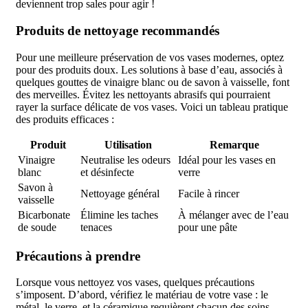
deviennent trop sales pour agir !
Produits de nettoyage recommandés
Pour une meilleure préservation de vos vases modernes, optez
pour des produits doux. Les solutions à base d’eau, associés à
quelques gouttes de vinaigre blanc ou de savon à vaisselle, font
des merveilles. Évitez les nettoyants abrasifs qui pourraient
rayer la surface délicate de vos vases. Voici un tableau pratique
des produits efficaces :
Produit
Utilisation
Remarque
Vinaigre
Neutralise les odeurs
Idéal pour les vases en
blanc
et désinfecte
verre
Savon à
Nettoyage général
Facile à rincer
vaisselle
Bicarbonate
Élimine les taches
À mélanger avec de l’eau
de soude
tenaces
pour une pâte
Précautions à prendre
Lorsque vous nettoyez vos vases, quelques précautions
s’imposent. D’abord, vérifiez le matériau de votre vase : le
métal, le verre, et la céramique requièrent chacun des soins