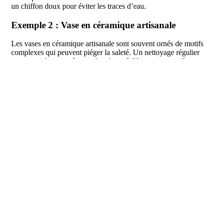
un chiffon doux pour éviter les traces d’eau.
Exemple 2 : Vase en céramique artisanale
Les vases en céramique artisanale sont souvent ornés de motifs
complexes qui peuvent piéger la saleté. Un nettoyage régulier
est essentiel pour préserver leur beauté. Vous pouvez utiliser
une solution de vinaigre blanc et d’eau pour nettoyer cette
surface. Mélangez une part de vinaigre pour quatre parts d’eau,
appliquez-la sur un chiffon propre et frottez doucement le vase.
Assurez-vous de ne pas utiliser de produits abrasifs qui
pourraient endommager la finition délicate de la céramique.
Après nettoyage, laissez le vase sécher à l’air libre, car cela
permet d’éviter les accumulations d’humidité.
Exemple 3 : Vase en plastique transparent
Le vase en plastique transparent est une option pratique mais
nécessite également un entretien régulier pour éviter qu’il ne
devienne trouble avec le temps. Pour le nettoyer, il suffit de le
remplir d’eau chaude mélangée à un peu de bicarbonate de
soude. Laissez agir pendant quelques minutes, puis agitez
légèrement pour déloger les impuretés. Rincez soigneusement à
l’eau claire et séchez avec un chiffon doux. En évitant d’utiliser