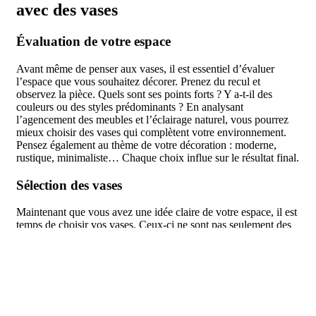
avec des vases
Évaluation de votre espace
Avant même de penser aux vases, il est essentiel d’évaluer
l’espace que vous souhaitez décorer. Prenez du recul et
observez la pièce. Quels sont ses points forts ? Y a-t-il des
couleurs ou des styles prédominants ? En analysant
l’agencement des meubles et l’éclairage naturel, vous pourrez
mieux choisir des vases qui complètent votre environnement.
Pensez également au thème de votre décoration : moderne,
rustique, minimaliste… Chaque choix influe sur le résultat final.
Sélection des vases
Maintenant que vous avez une idée claire de votre espace, il est
temps de choisir vos vases. Ceux-ci ne sont pas seulement des
récipients pour vos fleurs, mais aussi des éléments décoratifs à
part entière. Optez pour des formes variées : un vase en verre
épuré pour une touche élégante, ou un modèle en céramique
texturé pour un effort artisanale. N’oubliez pas la taille; un
grand vase sur une commode peut être un point focal marquant,
tandis que plusieurs petits vases regroupés sur une étagère
créent un effet de composition dynamique. Pour éviter les faux