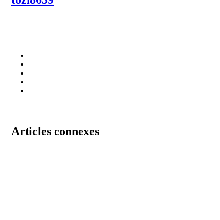
Articles connexes
Top 10 des vases modernes qui vont
transformer votre pièce
janvier 10, 2025
Comment créer une composition