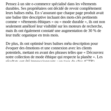
Pensez à un site e-commerce spécialisé dans les vêtements
durables. Ses propriétaires ont décidé de revoir complètement
leurs balises méta. En s’assurant que chaque page produit avait
une balise titre descriptive incluant des mots-clés pertinents
comme « vêtements éthiques » ou « mode durable », ils ont non
seulement amélioré leur visibilité sur les moteurs de recherche,
mais ils ont également constaté une augmentation de 30 % de
leur trafic organique en trois mois.
De plus, ils ont optimisé leurs balises méta description pour
évoquer des émotions et une connexion avec les clients
potentiels, mettant en avant des phrases telles que « Découvrez
notre collection de mode éthique qui respecte la planète ». Les
résultats ont été impressionnants : un taux de clics (CTR)
largement augmenté, ce qui a considérablement boosté leurs
ventes.
Étude de cas 2 : Une blogueuse ayant amélioré
son trafic
Rencontrons Sophie, une blogueuse passionnée par la cuisine
santé. Après avoir analysé son trafic, elle a réalisé que ses
balises méta n’étaient pas assez attrayantes. En intégrant des
mots-clés ciblés comme « recettes saines et rapides », elle a