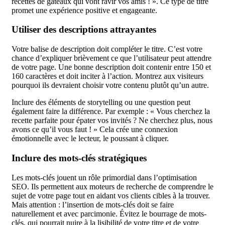
recettes de gâteaux qui vont ravir vos amis ! ». Ce type de titre
promet une expérience positive et engageante.
Utiliser des descriptions attrayantes
Votre balise de description doit compléter le titre. C’est votre
chance d’expliquer brièvement ce que l’utilisateur peut attendre
de votre page. Une bonne description doit contenir entre 150 et
160 caractères et doit inciter à l’action. Montrez aux visiteurs
pourquoi ils devraient choisir votre contenu plutôt qu’un autre.
Inclure des éléments de storytelling ou une question peut
également faire la différence. Par exemple : « Vous cherchez la
recette parfaite pour épater vos invités ? Ne cherchez plus, nous
avons ce qu’il vous faut ! » Cela crée une connexion
émotionnelle avec le lecteur, le poussant à cliquer.
Inclure des mots-clés stratégiques
Les mots-clés jouent un rôle primordial dans l’optimisation
SEO. Ils permettent aux moteurs de recherche de comprendre le
sujet de votre page tout en aidant vos clients cibles à la trouver.
Mais attention : l’insertion de mots-clés doit se faire
naturellement et avec parcimonie. Évitez le bourrage de mots-
clés, qui pourrait nuire à la lisibilité de votre titre et de votre