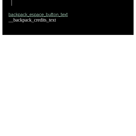
backpack_espace_button_text
__backpack_credits_text