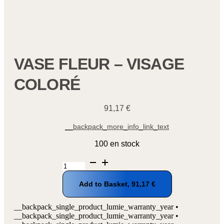
VASE FLEUR – VISAGE
COLORÉ
91,17
€
__backpack_more_info_link_text
100 en stock
quantité
de
Vase
Add to Basket,
91,17
€
fleur
-
Visage
__backpack_single_product_lumie_warranty_year •
coloré
__backpack_single_product_lumie_warranty_year •