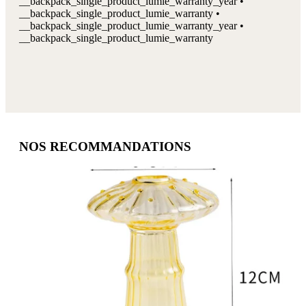
__backpack_single_product_lumie_warranty_year •
__backpack_single_product_lumie_warranty •
__backpack_single_product_lumie_warranty_year •
__backpack_single_product_lumie_warranty
NOS RECOMMANDATIONS