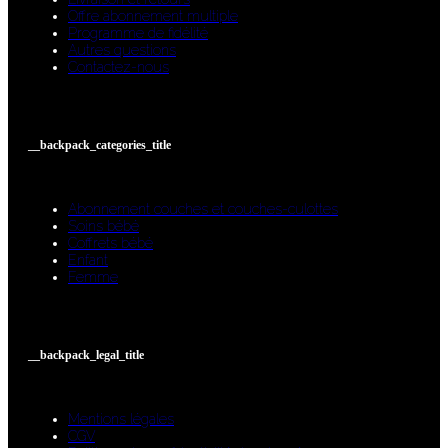
Offre abonnement multiple
Programme de fidélité
Autres questions
Contactez-nous
__backpack_categories_title
Abonnement couches et couches-culottes
Soins bébé
Coffrets bébé
Enfant
Femme
__backpack_legal_title
Mentions légales
CGV