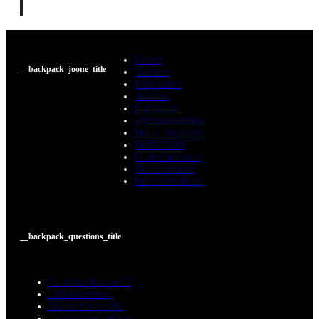
Doorz
__backpack_joone_title
Valeurs
Fabrication
Joornal
Fondation
Ambassadrices
Nous rejoindre
Newsroom
Professionnels
Notre équipe
Nos collections
__backpack_questions_title
Où nous trouver ?
L’abonnement
Suivre mon colis
Livraison et retours