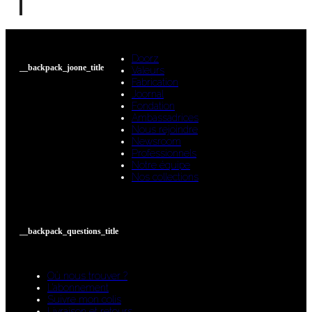
Doorz
__backpack_joone_title
Valeurs
Fabrication
Joornal
Fondation
Ambassadrices
Nous rejoindre
Newsroom
Professionnels
Notre équipe
Nos collections
__backpack_questions_title
Où nous trouver ?
L’abonnement
Suivre mon colis
Livraison et retours