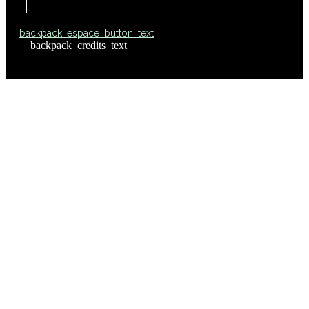
backpack_espace_button_text
__backpack_credits_text