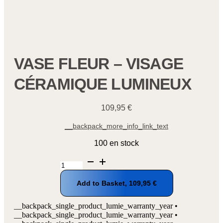
VASE FLEUR – VISAGE
CÉRAMIQUE LUMINEUX
109,95
€
__backpack_more_info_link_text
100 en stock
quantité
de
Vase
Add to Basket,
109,95
€
fleur
-
Visage
__backpack_single_product_lumie_warranty_year •
céramique
__backpack_single_product_lumie_warranty_year •
lumineux