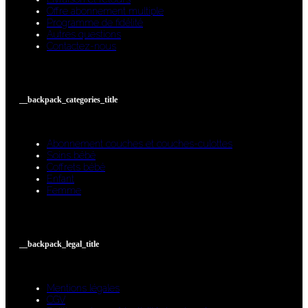
Offre abonnement multiple
Programme de fidélité
Autres questions
Contactez-nous
__backpack_categories_title
Abonnement couches et couches-culottes
Soins bébé
Coffrets bébé
Enfant
Femme
__backpack_legal_title
Mentions légales
CGV