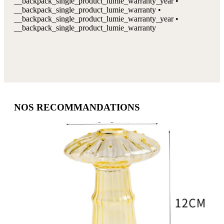
__backpack_single_product_lumie_warranty_year •
__backpack_single_product_lumie_warranty •
__backpack_single_product_lumie_warranty_year •
__backpack_single_product_lumie_warranty
NOS RECOMMANDATIONS