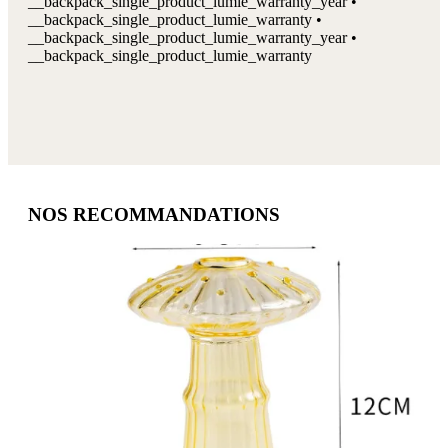
__backpack_single_product_lumie_warranty_year •
__backpack_single_product_lumie_warranty •
__backpack_single_product_lumie_warranty_year •
__backpack_single_product_lumie_warranty
NOS RECOMMANDATIONS