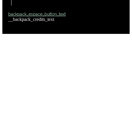
backpack_espace_button_text
__backpack_credits_text