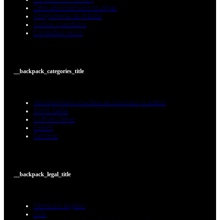
Offre abonnement multiple
Programme de fidélité
Autres questions
Contactez-nous
__backpack_categories_title
Abonnement couches et couches-culottes
Soins bébé
Coffrets bébé
Enfant
Femme
__backpack_legal_title
Mentions légales
CGV