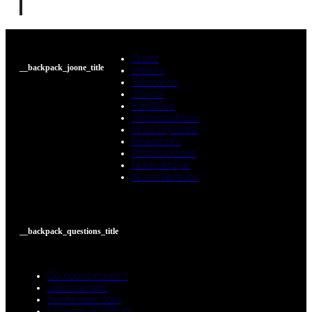
Doorz
__backpack_joone_title
Valeurs
Fabrication
Joornal
Fondation
Ambassadrices
Nous rejoindre
Newsroom
Professionnels
Notre équipe
Nos collections
__backpack_questions_title
Où nous trouver ?
L’abonnement
Suivre mon colis
Livraison et retours