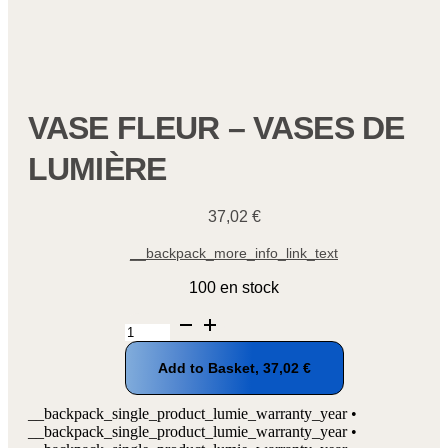
VASE FLEUR – VASES DE
LUMIÈRE
37,02
€
__backpack_more_info_link_text
100 en stock
quantité
de
Vase
Add to Basket,
37,02
€
fleur
-
Vases
__backpack_single_product_lumie_warranty_year •
de
__backpack_single_product_lumie_warranty_year •
lumière