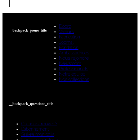
Doorz
__backpack_joone_title
Valeurs
Fabrication
Joornal
Fondation
Ambassadrices
Nous rejoindre
Newsroom
Professionnels
Notre équipe
Nos collections
__backpack_questions_title
Où nous trouver ?
L’abonnement
Suivre mon colis
Livraison et retours