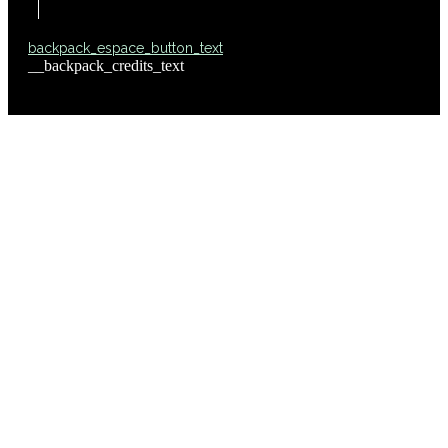
backpack_espace_button_text
__backpack_credits_text