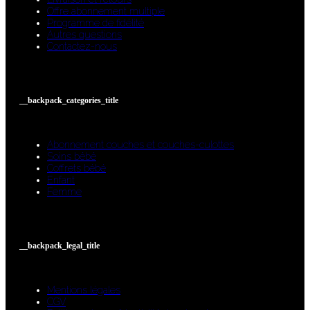
Offre abonnement multiple
Programme de fidélité
Autres questions
Contactez-nous
__backpack_categories_title
Abonnement couches et couches-culottes
Soins bébé
Coffrets bébé
Enfant
Femme
__backpack_legal_title
Mentions légales
CGV