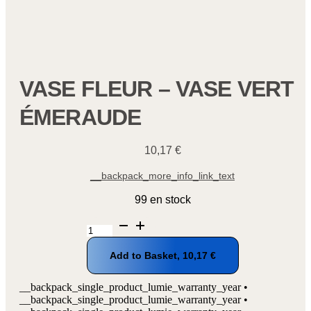
VASE FLEUR – VASE VERT
ÉMERAUDE
10,17
€
__backpack_more_info_link_text
99 en stock
quantité
de
Vase
Add to Basket,
10,17
€
fleur
-
Vase
__backpack_single_product_lumie_warranty_year •
vert
__backpack_single_product_lumie_warranty_year •
émeraude