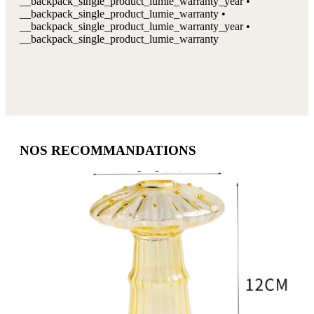
__backpack_single_product_lumie_warranty_year •
__backpack_single_product_lumie_warranty •
__backpack_single_product_lumie_warranty_year •
__backpack_single_product_lumie_warranty
NOS RECOMMANDATIONS