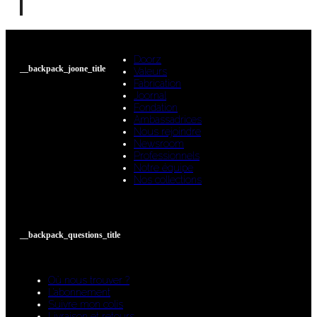
Doorz
__backpack_joone_title
Valeurs
Fabrication
Joornal
Fondation
Ambassadrices
Nous rejoindre
Newsroom
Professionnels
Notre équipe
Nos collections
__backpack_questions_title
Où nous trouver ?
L’abonnement
Suivre mon colis
Livraison et retours