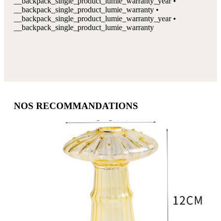
__backpack_single_product_lumie_warranty_year •
__backpack_single_product_lumie_warranty •
__backpack_single_product_lumie_warranty_year •
__backpack_single_product_lumie_warranty
NOS RECOMMANDATIONS