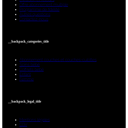
Offre abonnement multiple
Programme de fidélité
Autres questions
Contactez-nous
__backpack_categories_title
Abonnement couches et couches-culottes
Soins bébé
Coffrets bébé
Enfant
Femme
__backpack_legal_title
Mentions légales
CGV