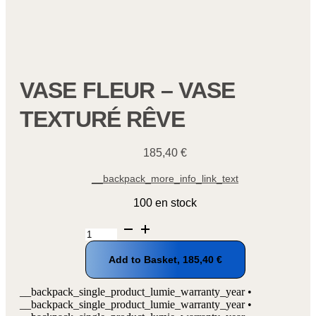
VASE FLEUR – VASE
TEXTURÉ RÊVE
185,40
€
__backpack_more_info_link_text
100 en stock
quantité
de
Vase
Add to Basket,
185,40
€
fleur
-
Vase
__backpack_single_product_lumie_warranty_year •
texturé
__backpack_single_product_lumie_warranty_year •
rêve