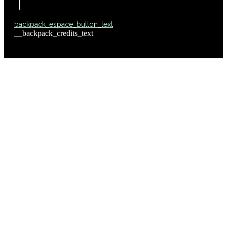
backpack_espace_button_text
__backpack_credits_text