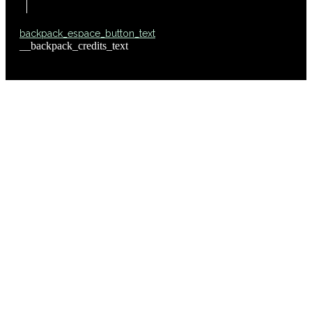
backpack_espace_button_text
__backpack_credits_text