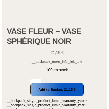
VASE FLEUR – VASE
SPHÉRIQUE NOIR
21,15
€
__backpack_more_info_link_text
100 en stock
quantité
de
Vase
Add to Basket,
21,15
€
fleur
-
Vase
__backpack_single_product_lumie_warranty_year •
sphérique
__backpack_single_product_lumie_warranty_year •
noir