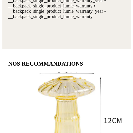
__backpack_single_product_lumie_warranty_year •
__backpack_single_product_lumie_warranty •
__backpack_single_product_lumie_warranty_year •
__backpack_single_product_lumie_warranty
NOS RECOMMANDATIONS