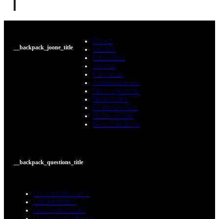
Doorz
__backpack_joone_title
Valeurs
Fabrication
Joornal
Fondation
Ambassadrices
Nous rejoindre
Newsroom
Professionnels
Notre équipe
Nos collections
__backpack_questions_title
Où nous trouver ?
L’abonnement
Suivre mon colis
Livraison et retours