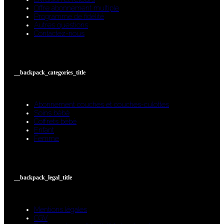
Offre abonnement multiple
Programme de fidélité
Autres questions
Contactez-nous
__backpack_categories_title
Abonnement couches et couches-culottes
Soins bébé
Coffrets bébé
Enfant
Femme
__backpack_legal_title
Mentions légales
CGV