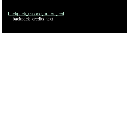
backpack_espace_button_text
__backpack_credits_text