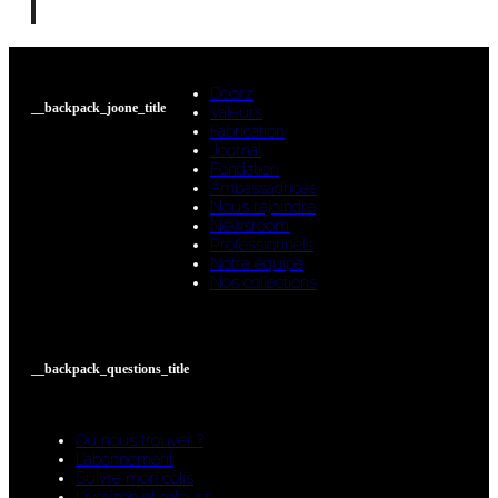
Doorz
__backpack_joone_title
Valeurs
Fabrication
Joornal
Fondation
Ambassadrices
Nous rejoindre
Newsroom
Professionnels
Notre équipe
Nos collections
__backpack_questions_title
Où nous trouver ?
L’abonnement
Suivre mon colis
Livraison et retours