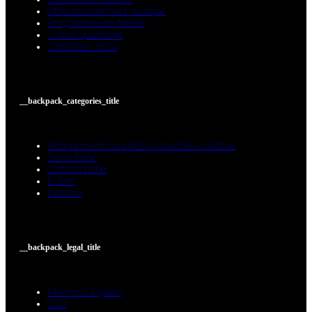
Offre abonnement multiple
Programme de fidélité
Autres questions
Contactez-nous
__backpack_categories_title
Abonnement couches et couches-culottes
Soins bébé
Coffrets bébé
Enfant
Femme
__backpack_legal_title
Mentions légales
CGV