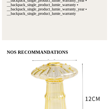
__backpack_single_product_lumie_warranty_year •
__backpack_single_product_lumie_warranty •
__backpack_single_product_lumie_warranty_year •
__backpack_single_product_lumie_warranty
NOS RECOMMANDATIONS