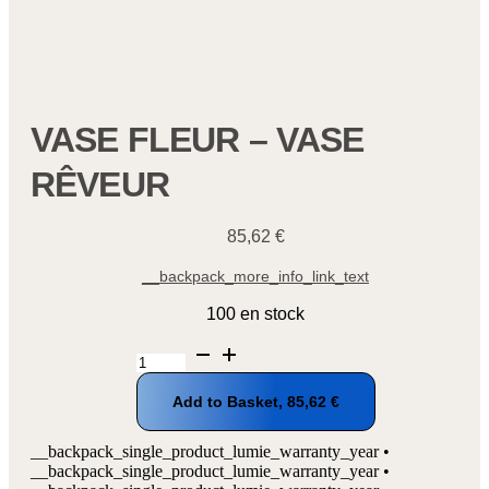
VASE FLEUR – VASE
RÊVEUR
85,62
€
__backpack_more_info_link_text
100 en stock
quantité
de
Vase
Add to Basket,
85,62
€
fleur
-
Vase
__backpack_single_product_lumie_warranty_year •
rêveur
__backpack_single_product_lumie_warranty_year •