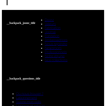
Doorz
__backpack_joone_title
Valeurs
Fabrication
Joornal
Fondation
Ambassadrices
Nous rejoindre
Newsroom
Professionnels
Notre équipe
Nos collections
__backpack_questions_title
Où nous trouver ?
L’abonnement
Suivre mon colis
Livraison et retours