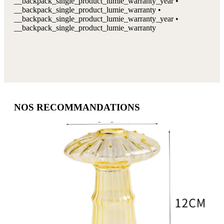
__backpack_single_product_lumie_warranty_year •
__backpack_single_product_lumie_warranty •
__backpack_single_product_lumie_warranty_year •
__backpack_single_product_lumie_warranty
NOS RECOMMANDATIONS