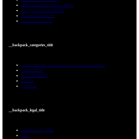
Offre abonnement multiple
Programme de fidélité
Autres questions
Contactez-nous
__backpack_categories_title
Abonnement couches et couches-culottes
Soins bébé
Coffrets bébé
Enfant
Femme
__backpack_legal_title
Mentions légales
CGV