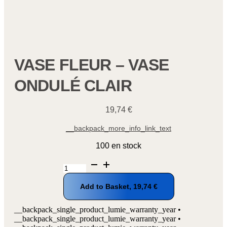
VASE FLEUR – VASE
ONDULÉ CLAIR
19,74
€
__backpack_more_info_link_text
100 en stock
quantité
de
Vase
Add to Basket,
19,74
€
fleur
-
Vase
__backpack_single_product_lumie_warranty_year •
ondulé
__backpack_single_product_lumie_warranty_year •
clair