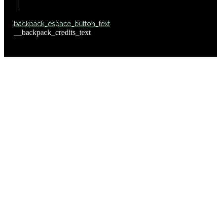
backpack_espace_button_text
__backpack_credits_text