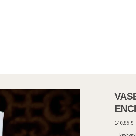
VAS
ENC
140,85
€
__backpack