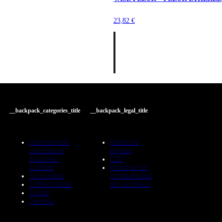
23,82
€
__backpack_categories_title
__backpack_legal_title
Abonnement
Mentions
couches et
légales
couches-
CGV
culottes
Politique de
Soins bébé
confidentialité
Coffrets bébé
des données
Enfant
Femme