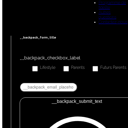
Programme de
fidélité
Autres
questions
Contactez-nous
__backpack_form_title
__backpack_checkbox_label
Lifestyle
Parents
Futurs Parents
__backpack_submit_text