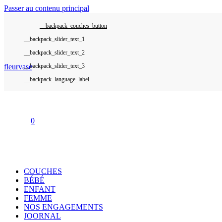
Passer au contenu principal
__backpack_couches_button
__backpack_slider_text_1
__backpack_slider_text_2
fleurvase
__backpack_slider_text_3
__backpack_language_label
0
COUCHES
BÉBÉ
ENFANT
FEMME
NOS ENGAGEMENTS
JOORNAL