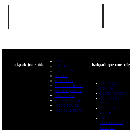
Doorz
__backpack_joone_title
__backpack_questions_title
Valeurs
Fabrication
Joornal
Fondation
Où nous
Ambassadrices
trouver ?
Nous rejoindre
L’abonnement
Newsroom
Suivre mon
Professionnels
colis
Notre équipe
Livraison et
Nos collections
retours
Offre
abonnement
multiple