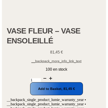
VASE FLEUR – VASE
ENSOLEILLÉ
81,45
€
__backpack_more_info_link_text
100 en stock
quantité
de
Vase
Add to Basket,
81,45
€
fleur
-
Vase
__backpack_single_product_lumie_warranty_year •
ensoleillé
__backpack_single_product_lumie_warranty_year •