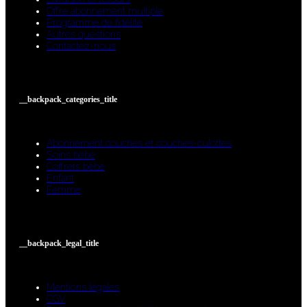
Offre abonnement multiple
Programme de fidélité
Autres questions
Contactez-nous
__backpack_categories_title
Abonnement couches et couches-culottes
Soins bébé
Coffrets bébé
Enfant
Femme
__backpack_legal_title
Mentions légales
CGV