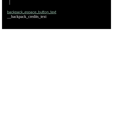
backpack_espace_button_text
__backpack_credits_text