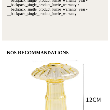
__backpack_single_product_lumie_warranty_year •
__backpack_single_product_lumie_warranty •
__backpack_single_product_lumie_warranty_year •
__backpack_single_product_lumie_warranty
NOS RECOMMANDATIONS