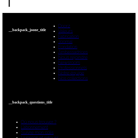
Doorz
__backpack_joone_title
Valeurs
Fabrication
Joornal
Fondation
Ambassadrices
Nous rejoindre
Newsroom
Professionnels
Notre équipe
Nos collections
__backpack_questions_title
Où nous trouver ?
L’abonnement
Suivre mon colis
Livraison et retours