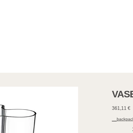
VAS
361,11
€
__backpack