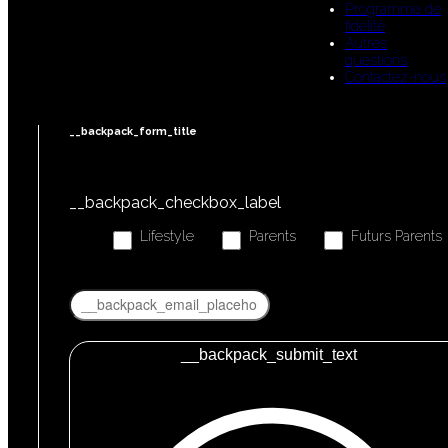
Programme de
fidélité
Autres
questions
Contactez-nous
__backpack_form_title
__backpack_checkbox_label
Lifestyle
Parents
Futurs Parents
__backpack_submit_text