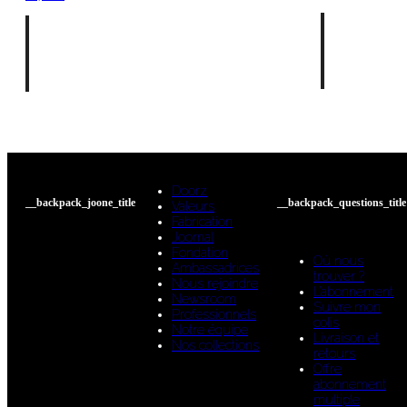
Doorz
__backpack_joone_title
__backpack_questions_title
Valeurs
Fabrication
Joornal
Fondation
Où nous
Ambassadrices
trouver ?
Nous rejoindre
L’abonnement
Newsroom
Suivre mon
Professionnels
colis
Notre équipe
Livraison et
Nos collections
retours
Offre
abonnement
multiple