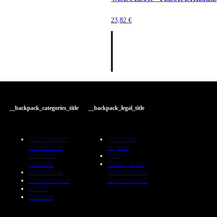
23,82
€
__backpack_categories_title
__backpack_legal_title
Abonnement
Mentions
couches et
légales
couches-
CGV
culottes
Politique de
Soins bébé
confidentialité
Coffrets bébé
des données
Enfant
Femme