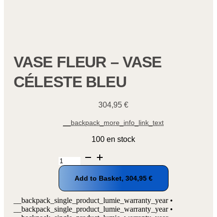
VASE FLEUR – VASE
CÉLESTE BLEU
304,95
€
__backpack_more_info_link_text
100 en stock
quantité
de
Vase
Add to Basket,
304,95
€
fleur
-
Vase
__backpack_single_product_lumie_warranty_year •
céleste
__backpack_single_product_lumie_warranty_year •
bleu