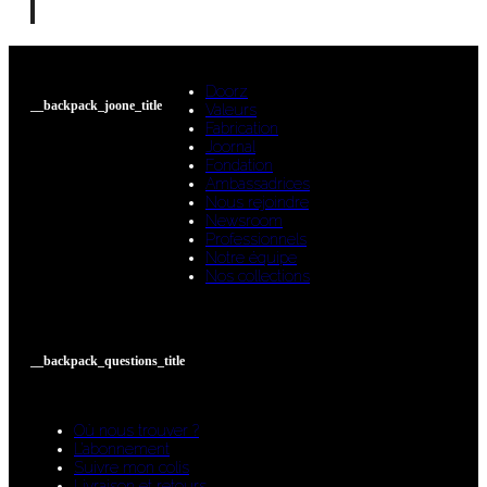
Doorz
__backpack_joone_title
Valeurs
Fabrication
Joornal
Fondation
Ambassadrices
Nous rejoindre
Newsroom
Professionnels
Notre équipe
Nos collections
__backpack_questions_title
Où nous trouver ?
L’abonnement
Suivre mon colis
Livraison et retours