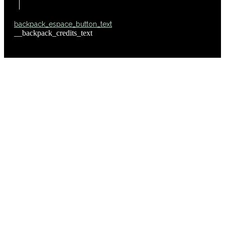
backpack_espace_button_text
__backpack_credits_text