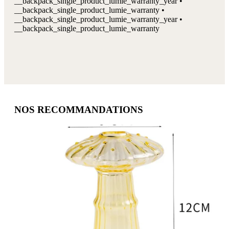
__backpack_single_product_lumie_warranty_year •
__backpack_single_product_lumie_warranty •
__backpack_single_product_lumie_warranty_year •
__backpack_single_product_lumie_warranty
NOS RECOMMANDATIONS