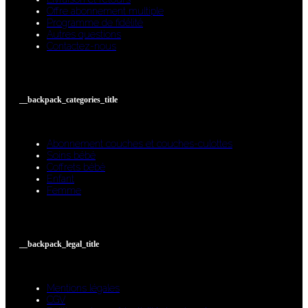
Offre abonnement multiple
Programme de fidélité
Autres questions
Contactez-nous
__backpack_categories_title
Abonnement couches et couches-culottes
Soins bébé
Coffrets bébé
Enfant
Femme
__backpack_legal_title
Mentions légales
CGV